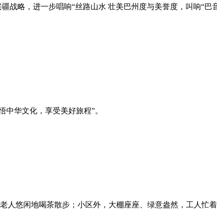
兴疆战略，进一步唱响“丝路山水 壮美巴州度与美誉度，叫响“巴
“感悟中华文化，享受美好旅程”。
老人悠闲地喝茶散步；小区外，大棚座座、绿意盎然，工人忙着