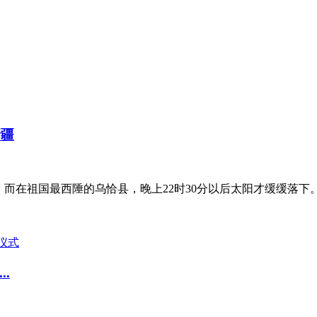
新疆
；而在祖国最西陲的乌恰县，晚上22时30分以后太阳才缓缓落下
.