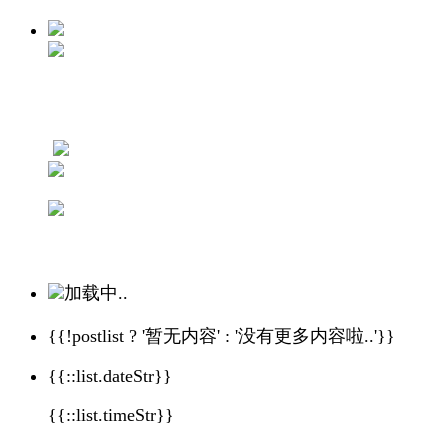
加载中..
{{!postlist ? '暂无内容' : '没有更多内容啦..'}}
{{::list.dateStr}}
{{::list.timeStr}}