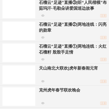
石榴云“足迹”直播③|听“人民楷模”布
茹玛汗·毛勒朵讲爱国巡边故事
直播
石榴云“足迹”直播②|两地连线：闪亮
的勋章
直播
石榴云“足迹”直播①|两地连线：火红
石榴籽 殷殷手足情
直播
天山南北大联欢|虎年新春闹元宵
直播
克州虎年春节联欢晚会
直播