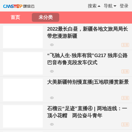
搜索
导航
登录
首页
未分类
2022最长白昼，新疆各地文旅局局长
带您漫游新疆
直播
“飞驰人生·独库有我”G217 独库公路
巴音布鲁克段发车仪式
直播
大美新疆特别慢直播|五地联播赏新景
直播
石榴云“足迹”直播④ | 两地连线：一
顶小花帽 两位奋斗青年
直播