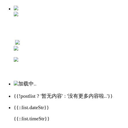
加载中..
{{!postlist ? '暂无内容' : '没有更多内容啦..'}}
{{::list.dateStr}}
{{::list.timeStr}}