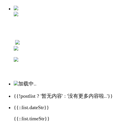
加载中..
{{!postlist ? '暂无内容' : '没有更多内容啦..'}}
{{::list.dateStr}}
{{::list.timeStr}}